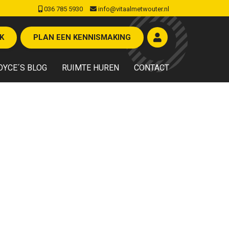
036 785 5930
info@vitaalmetwouter.nl
K
PLAN EEN KENNISMAKING
OYCE´S BLOG
RUIMTE HUREN
CONTACT