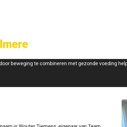
Almere
n door beweging te combineren met gezonde voeding helpe
 naam is Wouter Tiemens, eigenaar van Team