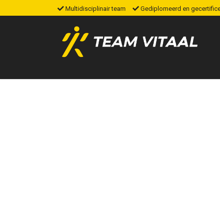
Multidisciplinair team
Gediplomeerd en gecertific
HOME
OVER ONS
DIENSTEN
TARIEVEN
JOYCE´S BLOG
RUIMTE HUREN
CONTACT