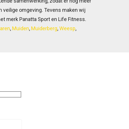
ekende samenwerking, zodat er nog meer
en veilige omgeving. Tevens maken wij
et merk Panatta Sport en Life Fitness.
aren
,
Muiden
,
Muiderberg
,
Weesp
,