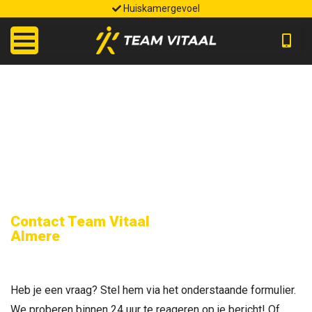
Huiskamergevoel
HOME
OVER ONS
DIENSTEN
TARIEVEN
JOYCE´S BLOG
RUIMTE HUREN
Contact Team Vitaal
CONTACT
Almere
Heb je een vraag? Stel hem via het onderstaande formulier.
We proberen binnen 24 uur te reageren op je bericht! Of