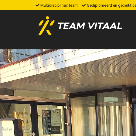
Multidisciplinair team
Gediplomeerd en gecertific
HOME
OVER ONS
DIENSTEN
TARIEVEN
JOYCE´S BLOG
RUIMTE HUREN
CONTACT