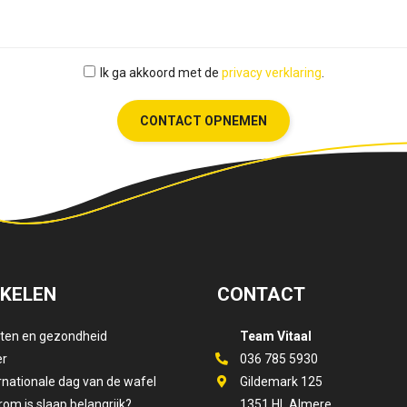
Ik ga akkoord met de
privacy verklaring
.
CONTACT OPNEMEN
IKELEN
CONTACT
tten en gezondheid
Team Vitaal
er
036 785 5930
rnationale dag van de wafel
Gildemark 125
om is slaap belangrijk?
1351 HL Almere