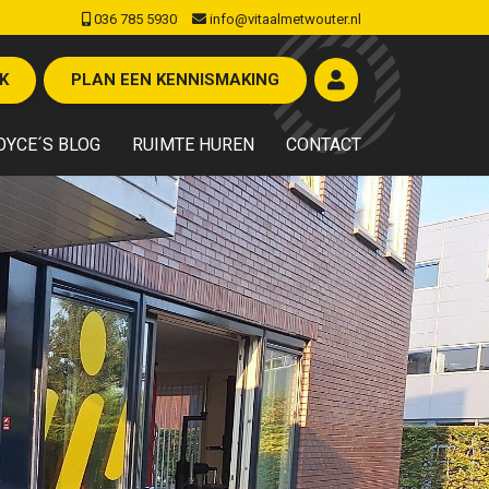
036 785 5930
info@vitaalmetwouter.nl
K
PLAN EEN KENNISMAKING
OYCE´S BLOG
RUIMTE HUREN
CONTACT