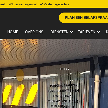
eerd
Huiskamergevoel
Vaste begeleiders
PLAN EEN BELAFSPRAA
HOME
OVER ONS
DIENSTEN
TARIEVEN
J